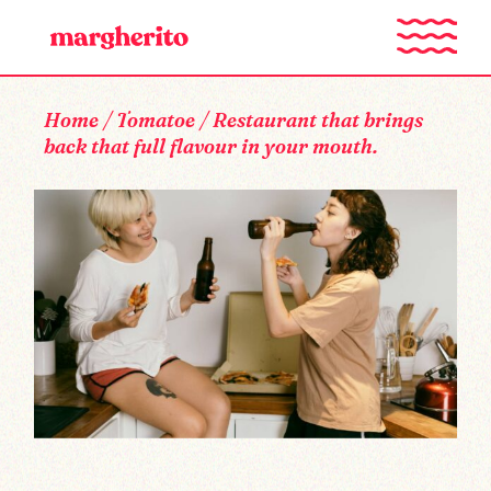
Home
Tomatoe
Restaurant that brings
back that full flavour in your mouth.