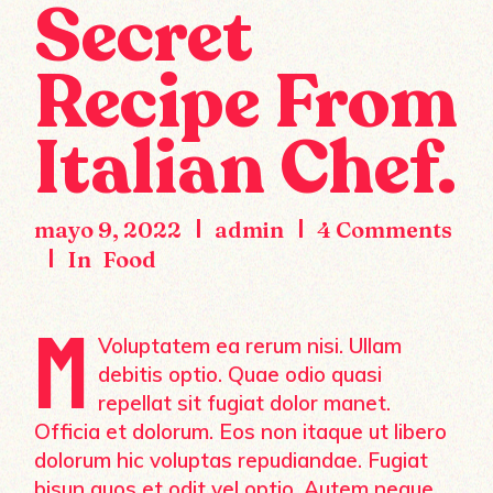
Secret
Recipe From
Italian Chef.
mayo 9, 2022
admin
4 Comments
In
Food
M
Voluptatem ea rerum nisi. Ullam
debitis optio. Quae odio quasi
repellat sit fugiat dolor manet.
Officia et dolorum. Eos non itaque ut libero
dolorum hic voluptas repudiandae. Fugiat
bisun quos et odit vel optio. Autem neque