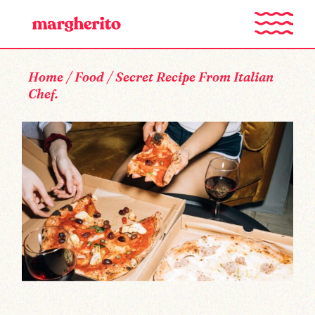
Home
Food
Secret Recipe From Italian
Chef.